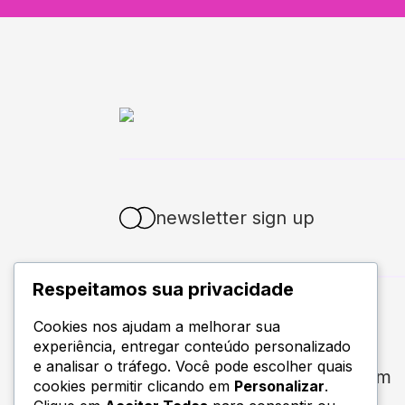
newsletter sign up
Respeitamos sua privacidade
400 broad st,
Cookies nos ajudam a melhorar sua
experiência, entregar conteúdo personalizado
seattle, WA 98109
e analisar o tráfego. Você pode escolher quais
info@webdivetechnologies.com
cookies permitir clicando em
Personalizar
.
+1 605 475 6968