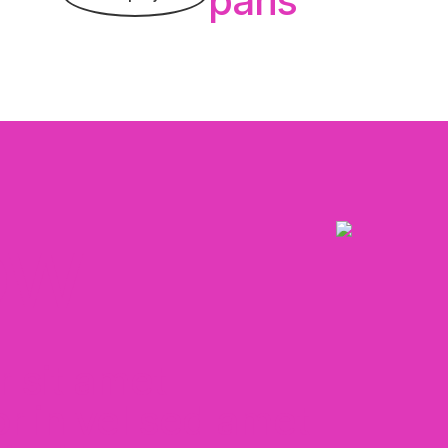
paris
ow
 sit amet
or in vel sed amet