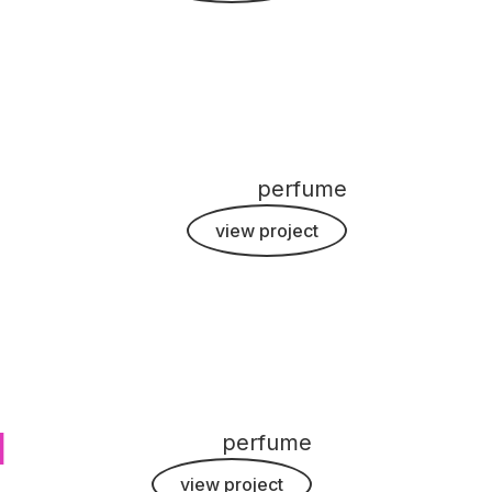
perfume
view project
l
perfume
view project