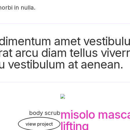
orbi in nulla.
ondimentum amet vestibu
t arcu diam tellus viverr
u vestibulum at aenean.
misolo mascar
body scrub
lifting
view project