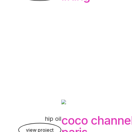
coco channe
hip oil
view project