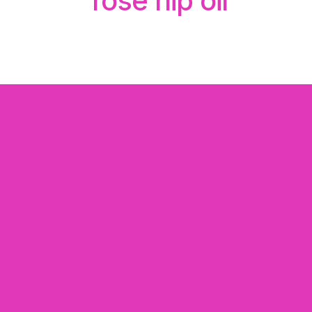
rose hip oil
start n
lorem ipsum dolor
consectetur. tort