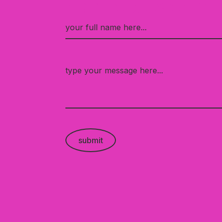
nibh lectus enim 
Name
*
Message
*
submit