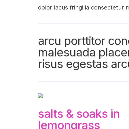
dolor lacus fringilla consectetur m
arcu porttitor c
malesuada placera
risus egestas arc
salts & soaks in
lemongrass