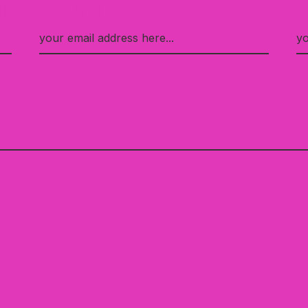
tincidunt.
Email
N
*