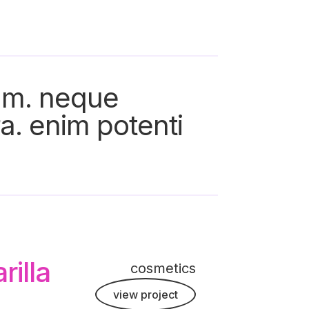
lum. neque
a. enim potenti
illa
cosmetics
view project