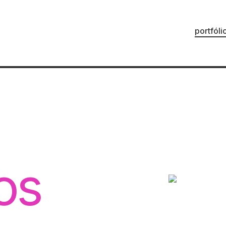
portfóli
ios