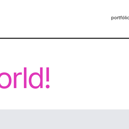
portfóli
orld!