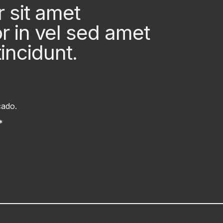
 sit amet
or in vel sed amet
incidunt.
cado.
*