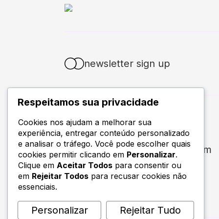
newsletter sign up
Respeitamos sua privacidade
400 broad st,
Cookies nos ajudam a melhorar sua
experiência, entregar conteúdo personalizado
seattle, WA 98109
e analisar o tráfego. Você pode escolher quais
info@webdivetechnologies.com
cookies permitir clicando em
Personalizar
.
+1 605 475 6968
Clique em
Aceitar Todos
para consentir ou
em
Rejeitar Todos
para recusar cookies não
essenciais.
Personalizar
Rejeitar Tudo